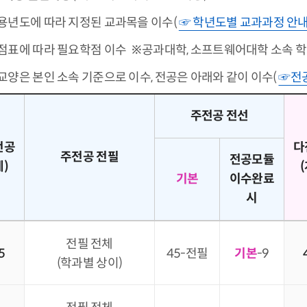
용년도에 따라 지정된 교과목을 이수(
☞ 학년도별 교과과정 안
점표에 따라 필요학점 이수
※공과대학, 소프트웨어대학 소속 학
교양은 본인 소속 기준으로 이수, 전공은 아래와 같이 이수(
☞전공
주전공 전선
전공
다
주전공 전필
전공모듈
계)
(
기본
이수완료
시
전필 전체
5
45-전필
기본
-9
(학과별 상이)