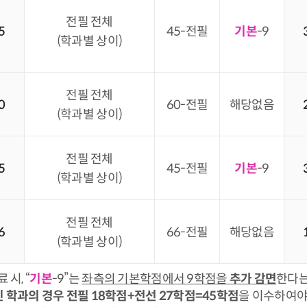
전필 전체
5
45-전필
기본
-9
(학과별 상이)
전필 전체
0
60-전필
해당없음
(학과별 상이)
전필 전체
5
45-전필
기본
-9
(학과별 상이)
전필 전체
6
66-전필
해당없음
(학과별 상이)
시, “
기본
-9”는
좌측의 기본학점에서 9학점을
추가 감면
한다는
 학과의 경우 전필 18학점+전선 27학점=45학점
을 이수하여야