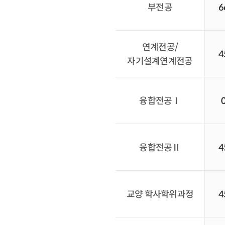
부전공
6
연계전공
/
4
자기설계연계전공
융합전공
Ⅰ
융합전공
Ⅱ
4
교양 학사학위과정
4