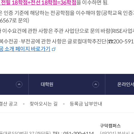
로
전필 18학점+전선 18학점=36학점
을 이수하면 됨.
 인증 기준에 해당하는 전공학점을 이수해야 함(공학교육 인증
567로 문의)
 이수요건에 관한 사항은 주관 사업단으로 문의 바람(RISE사업추
전공·부전공에 관한 사항은 글로컬대학추진단(☎200-5912~4
 소개 페이지 바로가기
대학원
온라인
결산 공고
찾아오시는 길
등록금 납부안내
구덕캠퍼스
낙동대로550번길 37 (하단동)
TEL :
051-200-6114
(49201) 부산시