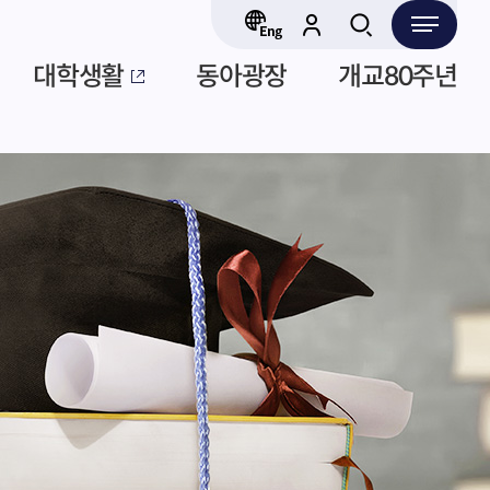
대학생활
동아광장
개교80주년