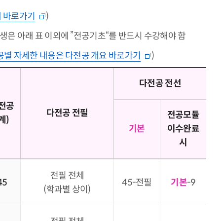
내 바로가기
)
생은 아래 표 이외에 ”전공기초“를 반드시 수강해야 함
별 자세한 내용은 다전공 개요 바로가기
)
다전공 전선
전공
다전공 전필
전공모듈
계)
기본
이수완료
시
전필 전체
45
45-전필
기본
-9
(학과별 상이)