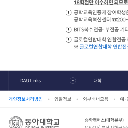
18학점만 이수하면 되므
공학교육인증제 참여학생은
공학교육혁신센터 ☎200-6
BITS복수전공·부전공 기타
글로컬연합대학 연합전공 복수
※
글로컬연합대학 연합전공
DAU Links
대학
개인정보처리방침
입찰정보
외부배너모음
예·
승학캠퍼스(대학본부)
(49315) 부산 사하구 