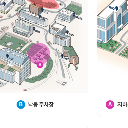
B
A
낙동 주차장
지하