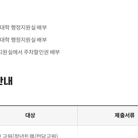
과대학 행정지원실 배부
과대학 행정지원실 배부
지원실에서 주차할인권 배부
안내
대상
제출서류
 교원(정년트랙/전담교원)