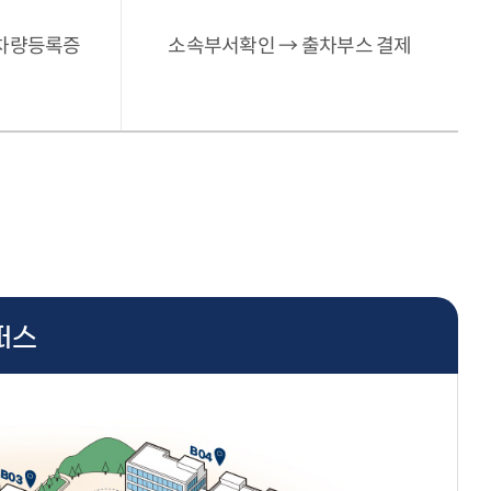
 차량등록증
소속부서확인 → 출차부스 결제
퍼스