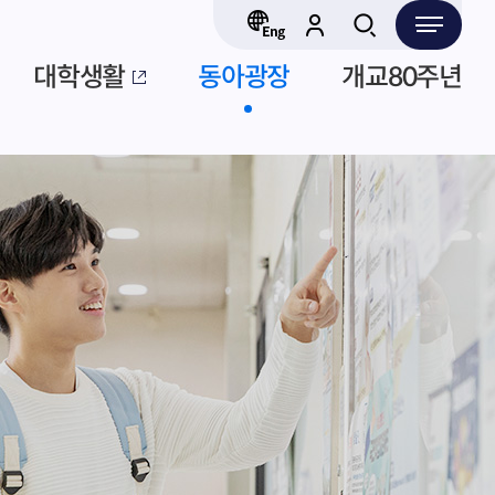
대학생활
동아광장
개교80주년