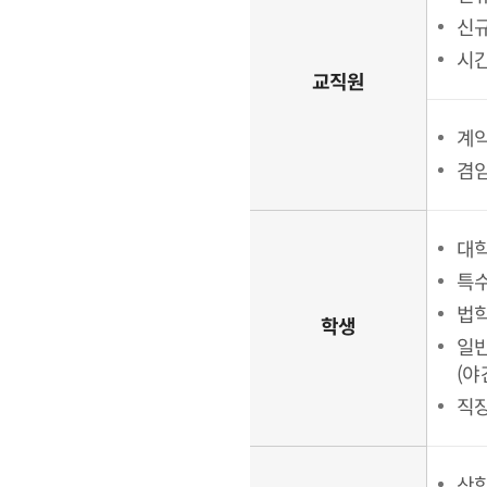
신규
시
교직원
계약
겸임
대학
특
법
학생
일
(야
직장
산