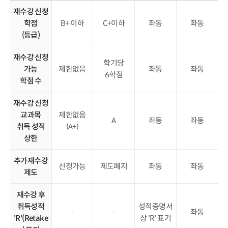
재수강 신청
학점
B+ 이하
C+이하
좌동
좌동
(등급)
재수강 신청
학기당
가능
제한없음
좌동
좌동
6학점
학점 수
재수강 신청
교과목
제한없음
A
좌동
좌동
취득 성적
(A+)
상한
추가재수강
신청가능
제도폐지
좌동
좌동
제도
재수강 후
취득성적
성적증명서
-
-
좌동
'R'(Retake
상 'R' 표기