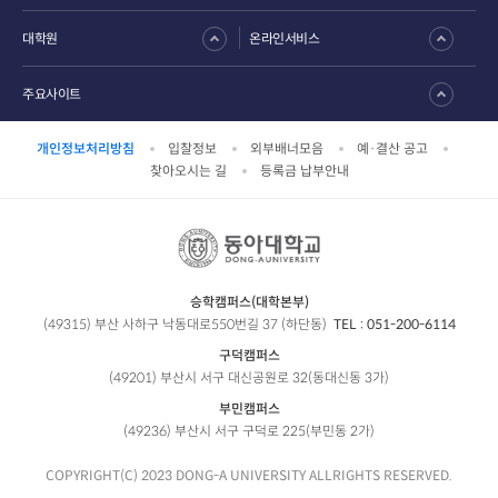
대학원
온라인서비스
주요사이트
개인정보처리방침
입찰정보
외부배너모음
예·결산 공고
찾아오시는 길
등록금 납부안내
승학캠퍼스(대학본부)
(49315) 부산 사하구 낙동대로550번길 37 (하단동)
TEL :
051-200-6114
구덕캠퍼스
(49201) 부산시 서구 대신공원로 32(동대신동 3가)
부민캠퍼스
(49236) 부산시 서구 구덕로 225(부민동 2가)
COPYRIGHT(C) 2023 DONG-A UNIVERSITY ALLRIGHTS RESERVED.