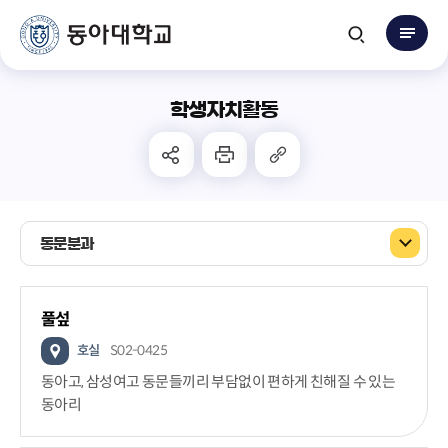
학생자치활동
동문분과
풀섶
호실
S02-0425
동아고, 삼성여고 동문들끼리 부담없이 편하게 친해질 수 있는
동아리