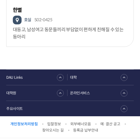
한별
호실
S02-0425
대동고, 남성여고 동문들끼리 부담없이 편하게 친해질 수 있는
동아리
DAU Links
대학
대학원
온라인서비스
주요사이트
개인정보처리방침
입찰정보
외부배너모음
예·결산 공고
찾아오시는 길
등록금 납부안내