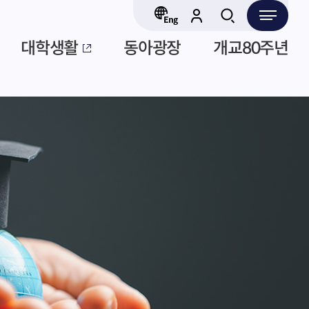
대학생활
동아광장
개교80주년