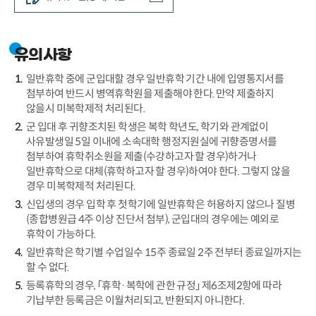
유의사항
일반휴학 중에 군입대할 경우 일반휴학 기간 내에 입영통지서를
첨부하여 반드시 병역휴학원을 제출해야 한다. 만약 제출하지
않을시 미복학제적 처리된다.
군 입대 후 귀향조치된 학생은 복학 학년도, 학기와 관계없이
사유발생일 5일 이내에 소속대학 행정지원실에 귀향증명서를
첨부하여 휴학취소원을 제출(수강하고자 할 경우)하거나
일반휴학으로 대체(휴학하고자 할 경우)하여야 한다. 그렇지 않을
경우 미복학제적 처리된다.
신입생의 경우 입학 후 첫학기에 일반휴학은 허용하지 않으나 질병
(종합병원급 4주 이상 진단서 첨부), 군입대의 경우에는 예외로
휴학이 가능하다.
일반휴학은 학기별 수업일수 15주 종료일 2주 전부터 종료일까지는
할 수 없다.
등록휴학의 경우, 「휴학·복학에 관한 규정」 제6조제2항에 따라
기납부한 등록금은 이월처리되고, 반환되지 아니한다.