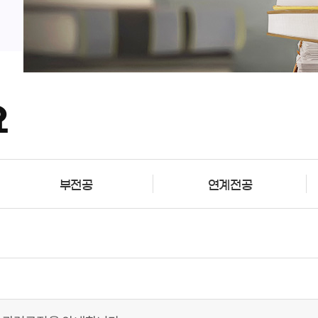
요
부전공
연계전공