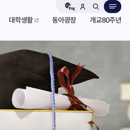
대학생활
동아광장
개교80주년