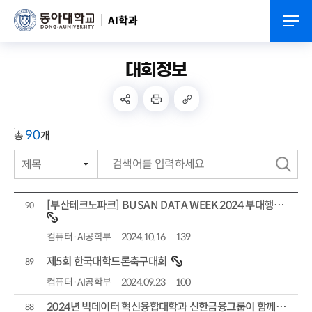
AI학과
대회정보
90
총
개
제목
번호
검
작성자
색
[부산테크노파크] BUSAN DATA WEEK 2024 부대행사 (부산 데이터 활용 우수사례 공모전)...
90
작성일자
컴퓨터·AI공학부
2024.10.16
139
조회수
제5회 한국대학드론축구대회
89
컴퓨터·AI공학부
2024.09.23
100
2024년 빅데이터 혁신융합대학과 신한금융그룹이 함께하는 빅데이터 해커톤 대회」
88